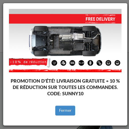
info@protectionsousmoteur.eu
PANIER
Protection Sous Moteur Ford
Protection Sous Moteur Ford Kuga
Marques
Marque
PROMOTION D’ÉTÉ!
LIVRAISON GRATUITE + 10 %
DE RÉDUCTION SUR TOUTES LES COMMANDES.
CODE:
SUNNY10
Retour au catalogue
Fermer