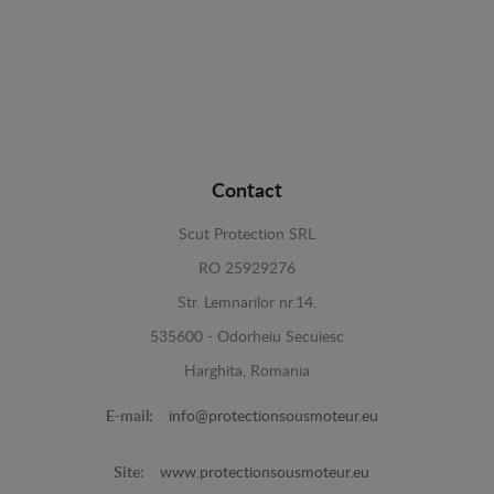
Contact
Scut Protection SRL
RO 25929276
Str. Lemnarilor nr.14.
535600 - Odorheiu Secuiesc
Harghita, Romania
E-mail:
info@protectionsousmoteur.eu
Site:
www.protectionsousmoteur.eu