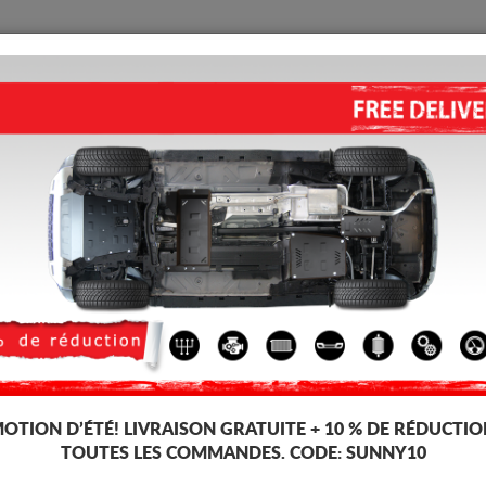
PROTECTION
ACCUEIL
LIVRAISON
AVIS
eur Ford Galaxy
PROTECTION SOUS MOTEUR E
(2015-2026)
Code d'article: 30.056
193 
186
TT
OTION D’ÉTÉ!
LIVRAISON GRATUITE + 10 % DE RÉDUCTIO
TOUTES LES COMMANDES. CODE:
SUNNY10
Marque
For