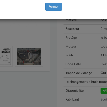
Modèle
Ford
Fermer
Année
201
Matière
Acie
Epaisseur
2 m
Protège
le b
Moteur
tous
Poids
11 
Code EAN:
594
Trappe de vidange
Oui
Le changement d'huile moteur 
Disponibilité
Fabricant
Scut