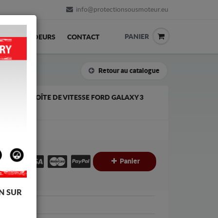
info@protectionsousmoteur.eu
PANIER
REVENDEURS
CONTACT
Retour au catalogue
T DE LA BOÎTE DE VITESSE FORD GALAXY 3
€
€
Panier
C
N SUR
d