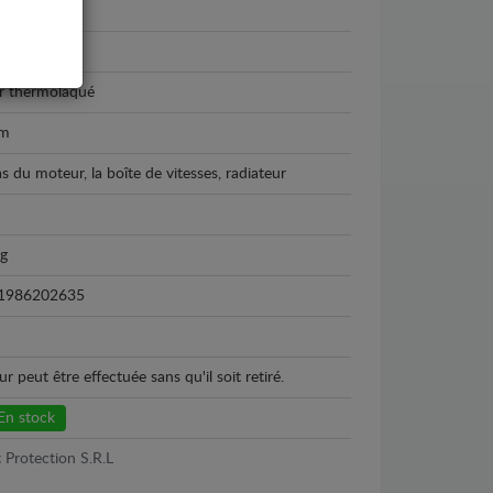
 Galaxy
5 - 2026
r thermolaqué
m
as du moteur, la boîte de vitesses, radiateur
kg
1986202635
peut être effectuée sans qu'il soit retiré.
En stock
 Protection S.R.L