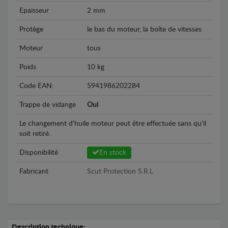
Epaisseur
2 mm
Protège
le bas du moteur, la boîte de vitesses
Moteur
tous
Poids
10 kg
Code EAN:
5941986202284
Trappe de vidange
Oui
Le changement d'huile moteur peut être effectuée sans qu'il
soit retiré.
Disponibilité
En stock
Fabricant
Scut Protection S.R.L
Description technique: