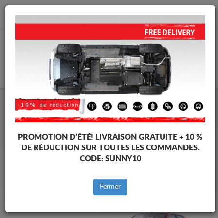
info@protectionsousmoteur.eu
PANIER
Protection Sous Moteur Fiat
Protection Sous Moteur Fiat Palio
Marques
Marque
PROMOTION D’ÉTÉ!
LIVRAISON GRATUITE + 10 %
DE RÉDUCTION SUR TOUTES LES COMMANDES.
CODE:
SUNNY10
Retour au catalogue
Fermer