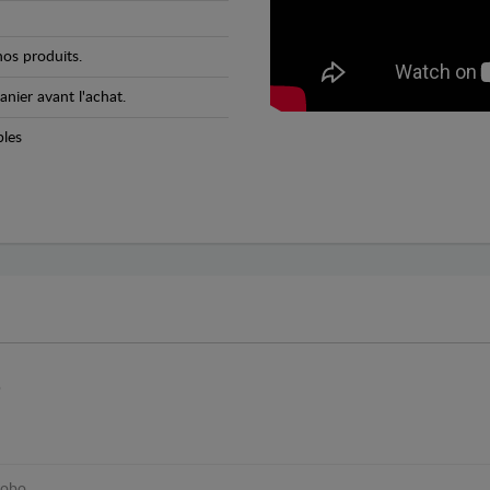
os produits.
anier avant l'achat.
bles
o
cobo