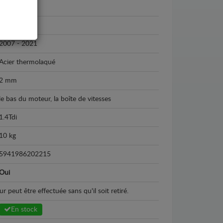
Fiat
Fiat Fiorino
2007 - 2021
Acier thermolaqué
2 mm
le bas du moteur, la boîte de vitesses
1.4Tdi
10 kg
5941986202215
Oui
peut être effectuée sans qu'il soit retiré.
En stock