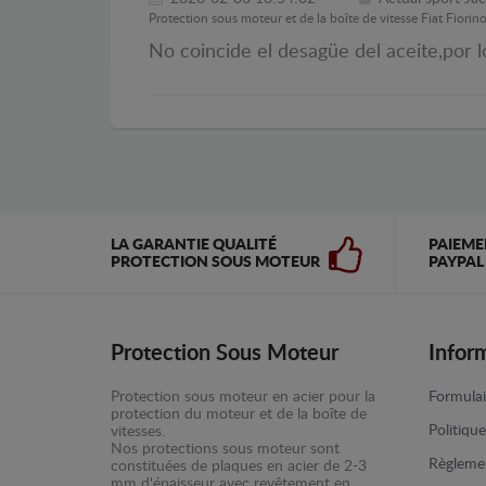
Protection sous moteur et de la boîte de vitesse Fiat Fiorin
No coincide el desagüe del aceite,por l
LA GARANTIE QUALITÉ
PAIEME
PROTECTION SOUS MOTEUR
PAYPAL
Protection Sous Moteur
Infor
Protection sous moteur en acier pour la
Formulai
protection du moteur et de la boîte de
Politiqu
vitesses.
Nos protections sous moteur sont
Règlemen
constituées de plaques en acier de 2-3
mm d'épaisseur avec revêtement en