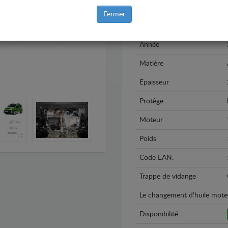
Marque
Fermer
Modèle
Année
Matière
Epaisseur
Protège
Moteur
Poids
Code EAN:
Trappe de vidange
Le changement d'huile moteur 
Disponibilité