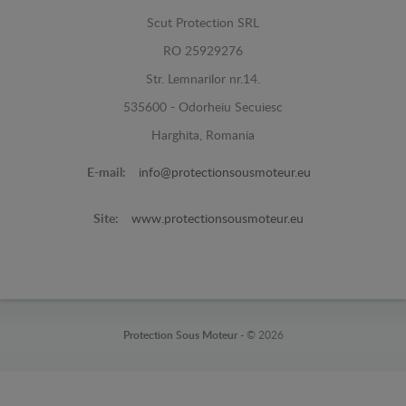
Scut Protection SRL
RO 25929276
Str. Lemnarilor nr.14.
535600 - Odorheiu Secuiesc
Harghita, Romania
E-mail:
info@protectionsousmoteur.eu
Site:
www.protectionsousmoteur.eu
Protection Sous Moteur -
© 2026