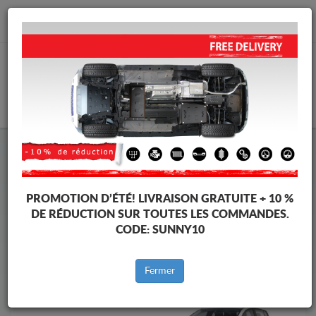
info@protectionsousmoteur.eu
PANIER
Protection Sous Moteur Dacia
Protection Sous Moteur Dacia Sandero III
Marques
Marque
PROMOTION D’ÉTÉ!
LIVRAISON GRATUITE + 10 %
DE RÉDUCTION SUR TOUTES LES COMMANDES.
CODE:
SUNNY10
Retour au catalogue
Fermer