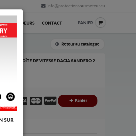
info@protectionsousmoteur.eu
PANIER
REVENDEURS
CONTACT
Retour au catalogue
T DE LA BOÎTE DE VITESSE DACIA SANDERO 2 -
€
€
Panier
C
N SUR
Dacia