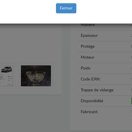
Modèle
Fermer
Année
Matière
Epaisseur
Protège
Moteur
Poids
Code EAN:
Trappe de vidange
Disponibilité
Fabricant