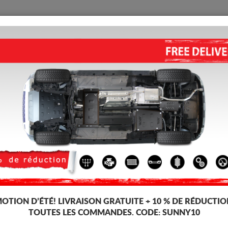
PROTECTION
ACCUEIL
LIVRAISON
AVIS
teur Dacia Sandero II
PROTECTION SOUS MOTEUR E
ALUMINUM (2012-2020)
Code d'article: 06.042ALU
222 
215
TT
OTION D’ÉTÉ!
LIVRAISON GRATUITE + 10 % DE RÉDUCTIO
TOUTES LES COMMANDES. CODE:
SUNNY10
Marque