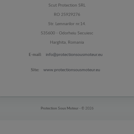
Scut Protection SRL
RO 25929276
Str. Lemnarilor nr.14.
535600 - Odorheiu Secuiesc
Harghita, Romania
E-mail:
info@protectionsousmoteur.eu
Site:
www.protectionsousmoteur.eu
Protection Sous Moteur -
© 2026