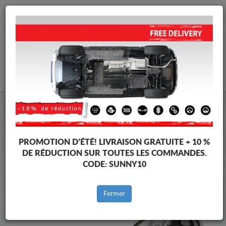
info@protectionsousmoteur.eu
PANIER
Protection Sous Moteur Dacia
Protection Sous Moteur Dacia Lodgy
Marques
Marque
PROMOTION D’ÉTÉ!
LIVRAISON GRATUITE + 10 %
DE RÉDUCTION SUR TOUTES LES COMMANDES.
CODE:
SUNNY10
Retour au catalogue
Fermer