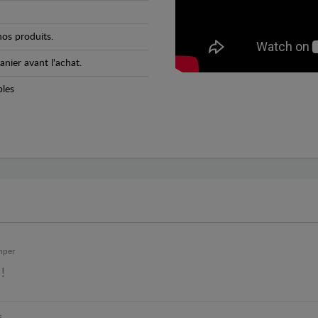
os produits.
anier avant l'achat.
bles
mper
!
s