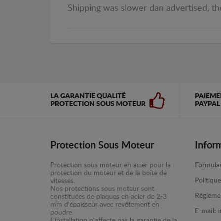
Shipping was slower dan advertised, the 
LA GARANTIE QUALITÉ
PAIEME
PROTECTION SOUS MOTEUR
PAYPAL
Protection Sous Moteur
Infor
Protection sous moteur en acier pour la
Formulai
protection du moteur et de la boîte de
Politiqu
vitesses.
Nos protections sous moteur sont
Règlemen
constituées de plaques en acier de 2-3
mm d'épaisseur avec revêtement en
E-mail:
poudre.
L'installation n'affecte pas la garantie de la