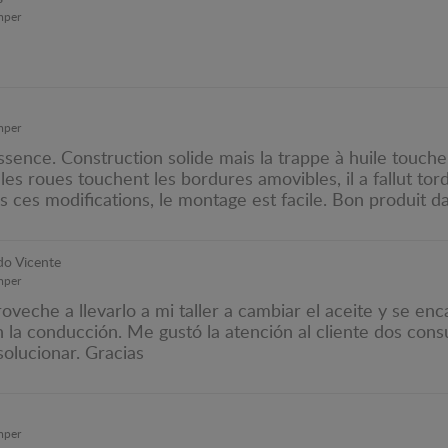
mper
mper
nce. Construction solide mais la trappe à huile touche la
les roues touchent les bordures amovibles, il a fallut tor
 ces modifications, le montage est facile. Bon produit d
o Vicente
mper
veche a llevarlo a mi taller a cambiar el aceite y se en
 la conducción. Me gustó la atención al cliente dos cons
solucionar. Gracias
mper