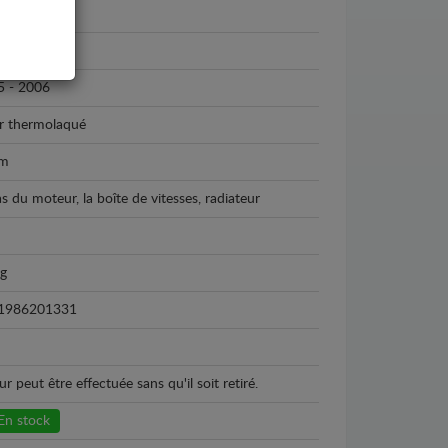
oen
roen Jumper
5 - 2006
r thermolaqué
m
as du moteur, la boîte de vitesses, radiateur
kg
1986201331
peut être effectuée sans qu'il soit retiré.
En stock