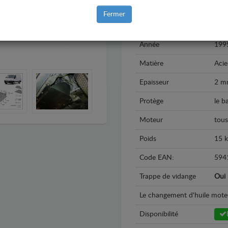
Marque
Citr
Fermer
Modèle
Cit
Année
199
Matière
Acie
Epaisseur
2 m
Protège
le b
Moteur
tous
Poids
15 
Code EAN:
594
Trappe de vidange
Oui
Le changement d'huile moteur 
Disponibilité