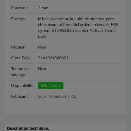
Epaisseur
2 mm
Protège
le bas du moteur, la boîte de vitesses, pare-
choc avant, différentiel arriere, réservoir, EGR,
system STOP&GO, réservoir AdBlue, Vanne
EGR
Moteur
tous
Code EAN:
5941321000001
Trappe de
Non
vidange
Disponibilité
En stock
Fabricant
Scut Protection S.R.L
Description technique: