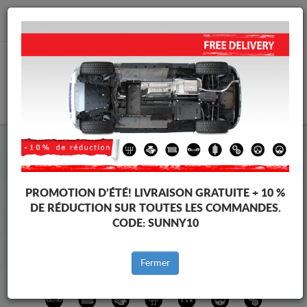
info@protectionsousmoteur.eu
PANIER
Protection Sous Moteur Dacia
Protection Sous Moteur Dacia Duster I
Marques
Marque
PROMOTION D’ÉTÉ!
LIVRAISON GRATUITE + 10 %
DE RÉDUCTION SUR TOUTES LES COMMANDES.
CODE:
SUNNY10
Retour au catalogue
Fermer