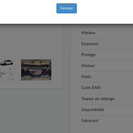
Marque
Fermer
Modèle
Année
Matière
Epaisseur
Protège
Moteur
Poids
Code EAN:
Trappe de vidange
Disponibilité
Fabricant