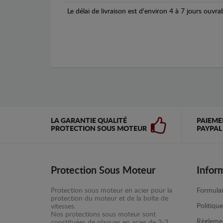
Le délai de livraison est d'environ 4 à 7 jours ouvra
LA GARANTIE QUALITÉ
PAIEME
PROTECTION SOUS MOTEUR
PAYPAL
Protection Sous Moteur
Infor
Protection sous moteur en acier pour la
Formulai
protection du moteur et de la boîte de
Politiqu
vitesses.
Nos protections sous moteur sont
Règlemen
constituées de plaques en acier de 2-3