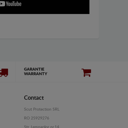
GARANTIE
WARRANTY
Contact
Scut Protection SRL
RO 25929276
Str. Lemnarilor nr.14.