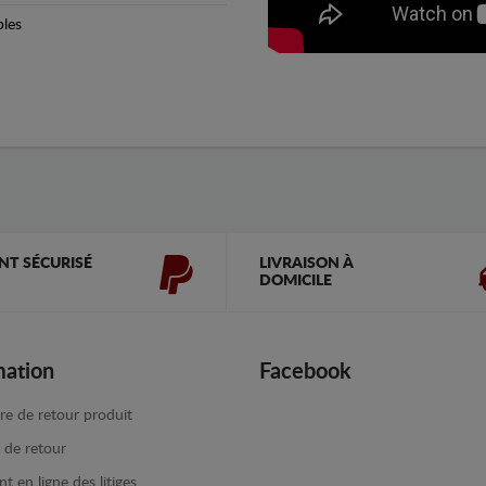
bles
NT SÉCURISÉ
LIVRAISON À
DOMICILE
mation
Facebook
re de retour produit
e de retour
t en ligne des litiges