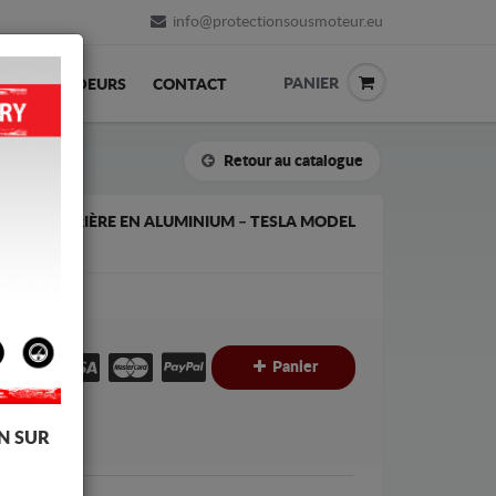
info@protectionsousmoteur.eu
PANIER
REVENDEURS
CONTACT
Retour au catalogue
RIQUE ARRIÈRE EN ALUMINIUM – TESLA MODEL
€
Panier
C
N SUR