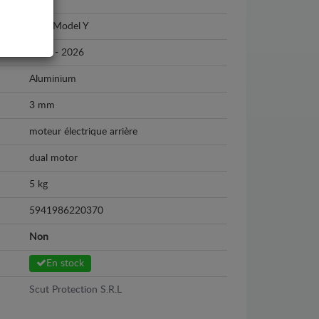
Tesla
Tesla Model Y
2024 - 2026
Aluminium
3 mm
moteur électrique arrière
dual motor
5 kg
5941986220370
Non
En stock
Scut Protection S.R.L