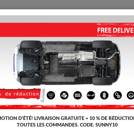
PROTECTION
ACCUEIL
LIVRAISON
AVIS
eur Tesla Model Y
PROTECTION MOTEUR ÉLECT
Y (2024-2026)
Code d'article: 00.950ALU
319
TT
OTION D’ÉTÉ!
LIVRAISON GRATUITE + 10 % DE RÉDUCTIO
TOUTES LES COMMANDES. CODE:
SUNNY10