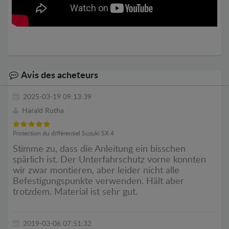
Avis des acheteurs
2025-03-19 09:13:39
Harald Rutha
Protection du différentiel Suzuki SX 4
Stimme zu, dass die Anleitung ein bisschen
spärlich ist. Der Unterfahrschutz vorne konnten
wir zwar montieren, aber leider nicht alle
Befestigungspunkte verwenden. Hält aber
trotzdem. Material ist sehr gut.
2019-03-06 07:51:32