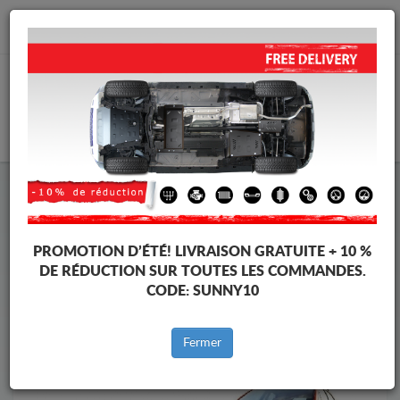
info@protectionsousmoteur.eu
PANIER
Protection Sous Moteur Suzuki
Protection Sous Moteur Suzuki SX 4
Marques
Marque
PROMOTION D’ÉTÉ!
LIVRAISON GRATUITE + 10 %
DE RÉDUCTION SUR TOUTES LES COMMANDES.
CODE:
SUNNY10
Retour au catalogue
Fermer