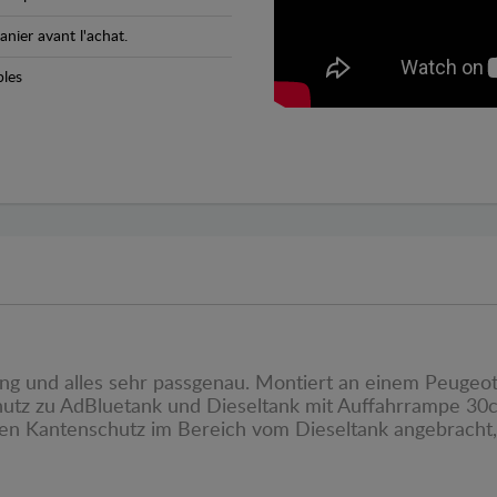
anier avant l'achat.
bles
ng und alles sehr passgenau. Montiert an einem Peugeot
hutz zu AdBluetank und Dieseltank mit Auffahrrampe 30cm
inen Kantenschutz im Bereich vom Dieseltank angebracht,