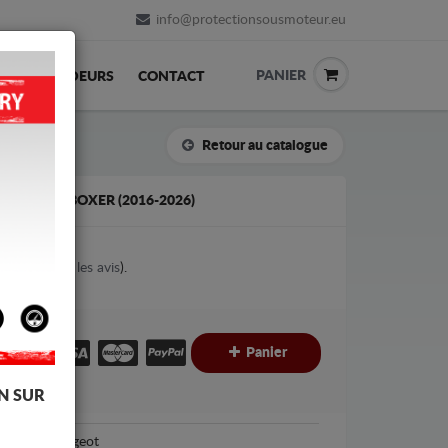
info@protectionsousmoteur.eu
PANIER
REVENDEURS
CONTACT
Retour au catalogue
PEUGEOT BOXER (2016-2026)
1
votes (
Voir les avis
).
€
€
Panier
C
N SUR
Peugeot