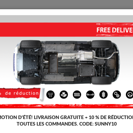
PROTECTION
ACCUEIL
LIVRAISON
AVIS
 Moteur Peugeot Boxer
PROTECTION DE RÉSERVOIR 
5.00
out of
5
stars based on
Code d'article: 99.024
191 
184
TT
OTION D’ÉTÉ!
LIVRAISON GRATUITE + 10 % DE RÉDUCTIO
TOUTES LES COMMANDES. CODE:
SUNNY10
Marque