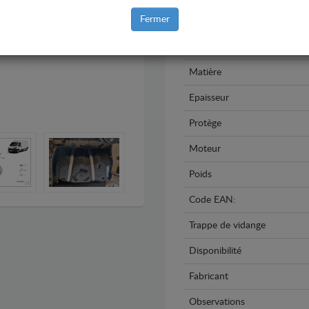
Fermer
Modèle
Année
Matière
Epaisseur
Protège
Moteur
Poids
Code EAN:
Trappe de vidange
Disponibilité
Fabricant
Observations