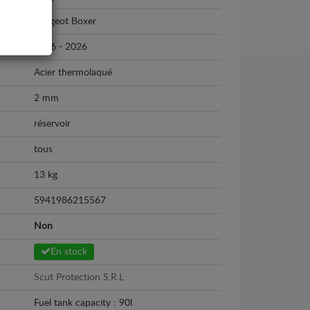
Peugeot Boxer
2016 - 2026
Acier thermolaqué
2 mm
réservoir
tous
13 kg
5941986215567
Non
En stock
Scut Protection S.R.L
Fuel tank capacity : 90l