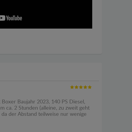
 Boxer Baujahr 2023, 140 PS Diesel,
 ca. 2 Stunden (alleine, zu zweit geht
 da der Abstand teilweise nur wenige