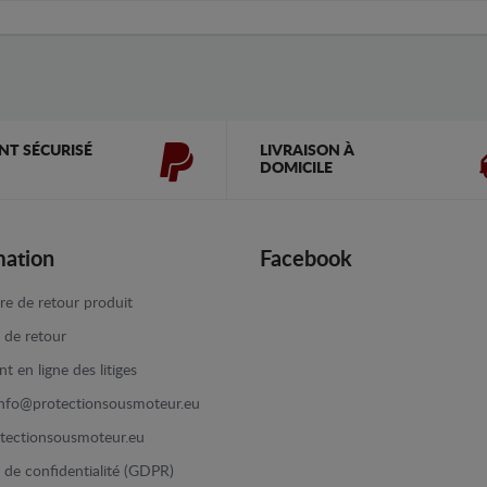
NT SÉCURISÉ
LIVRAISON À
DOMICILE
mation
Facebook
re de retour produit
e de retour
t en ligne des litiges
info@protectionsousmoteur.eu
tectionsousmoteur.eu
e de confidentialité (GDPR)