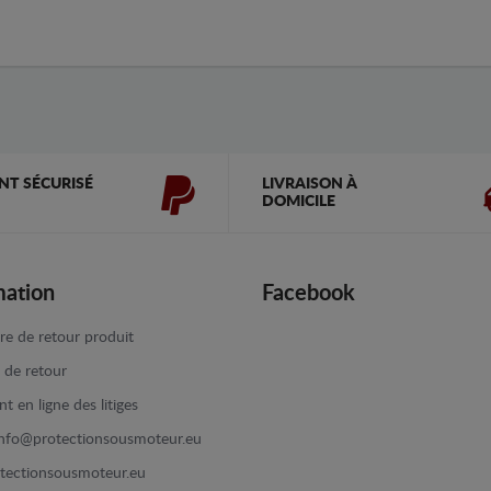
NT SÉCURISÉ
LIVRAISON À
DOMICILE
mation
Facebook
re de retour produit
e de retour
t en ligne des litiges
info@protectionsousmoteur.eu
tectionsousmoteur.eu