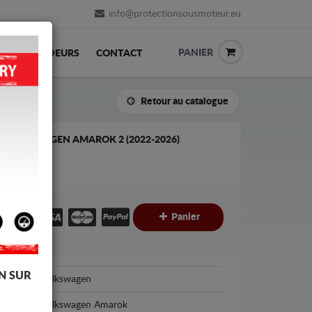
info@protectionsousmoteur.eu
PANIER
REVENDEURS
CONTACT
Retour au catalogue
 VOLKSWAGEN AMAROK 2 (2022-2026)
€
€
Panier
C
N SUR
Volkswagen
Volkswagen Amarok