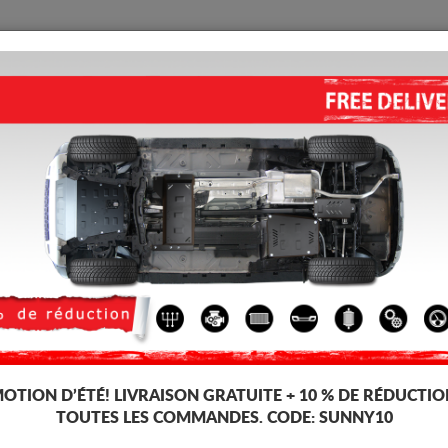
PROTECTION
ACCUEIL
LIVRAISON
AVIS
ous Moteur Volkswagen Amarok
PROTECTION DE RADIATEUR
Code d'article: 08.503
173 
166
TT
OTION D’ÉTÉ!
LIVRAISON GRATUITE + 10 % DE RÉDUCTIO
Marque
TOUTES LES COMMANDES. CODE:
SUNNY10
Modèle