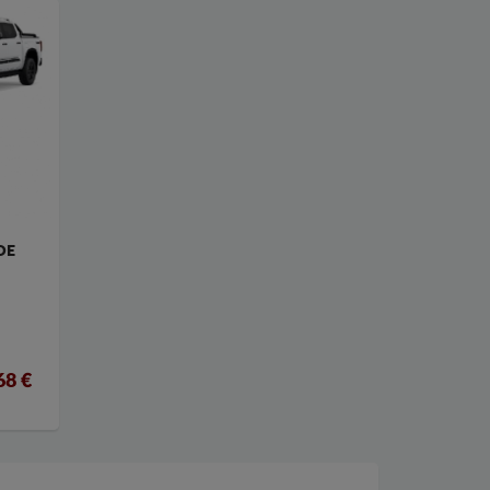
DE
68 €