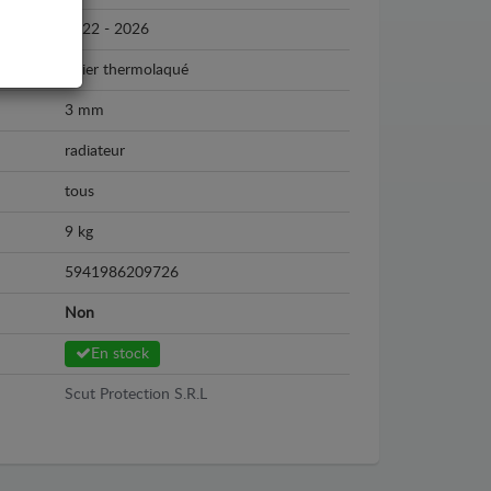
2022 - 2026
Acier thermolaqué
3 mm
radiateur
tous
9 kg
5941986209726
Non
En stock
Scut Protection S.R.L