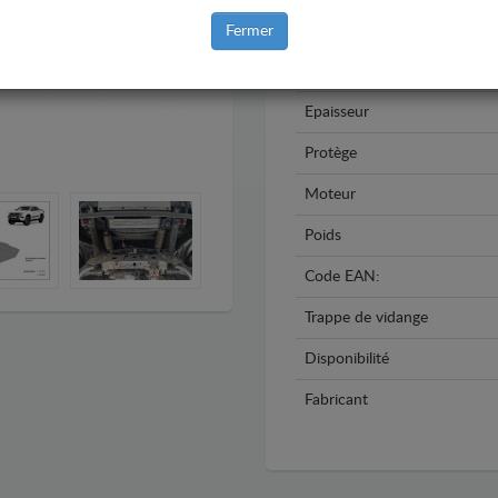
Année
Fermer
Matière
Epaisseur
Protège
Moteur
Poids
Code EAN:
Trappe de vidange
Disponibilité
Fabricant