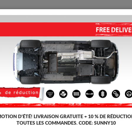
PROTECTION
ACCUEIL
LIVRAISON
AVIS
oteur Toyota Land Cruiser
PROTECTION DE RADIATEUR 
Code d'article: 26.192
172
TT
OTION D’ÉTÉ!
LIVRAISON GRATUITE + 10 % DE RÉDUCTIO
TOUTES LES COMMANDES. CODE:
SUNNY10
Marque