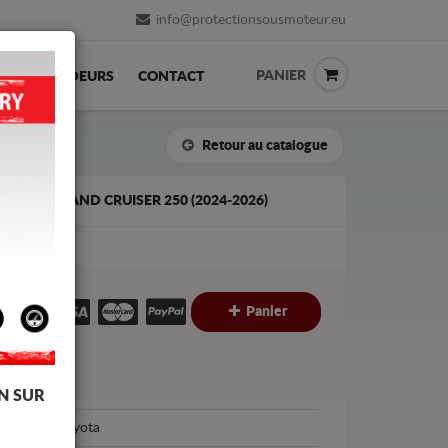
info@protectionsousmoteur.eu
PANIER
REVENDEURS
CONTACT
Retour au catalogue
TOYOTA LAND CRUISER 250 (2024-2026)
€
Panier
C
N SUR
Toyota