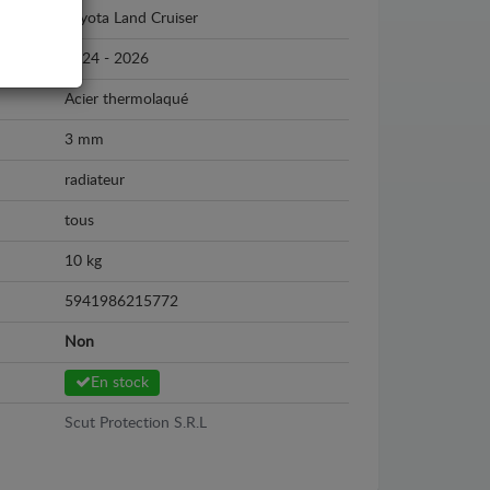
Toyota Land Cruiser
2024 - 2026
Acier thermolaqué
3 mm
radiateur
tous
10 kg
5941986215772
Non
En stock
Scut Protection S.R.L