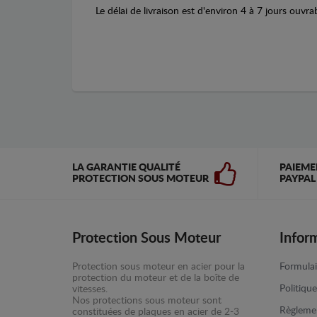
Le délai de livraison est d'environ 4 à 7 jours ouvra
LA GARANTIE QUALITÉ
PAIEME
PROTECTION SOUS MOTEUR
PAYPAL
Protection Sous Moteur
Infor
Protection sous moteur en acier pour la
Formulai
protection du moteur et de la boîte de
Politiqu
vitesses.
Nos protections sous moteur sont
Règlemen
constituées de plaques en acier de 2-3