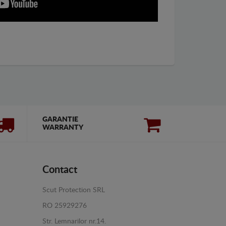
GARANTIE
WARRANTY
Contact
Scut Protection SRL
RO 25929276
Str. Lemnarilor nr.14.