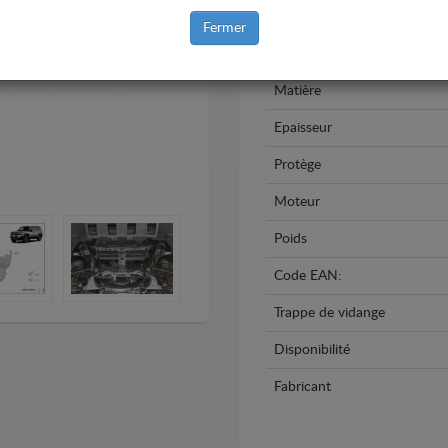
Modèle
Fermer
Année
Matière
Epaisseur
Protège
Moteur
Poids
Code EAN:
Trappe de vidange
Disponibilité
Fabricant