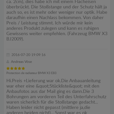
ca. 2cm), dies habe ich mit einem Flacheisen
überbrückt. Die Stoßstange und der Schutz hält ja
auch so, es ist mehr oder weniger nur optik. Habe
daraufhin einen Nachlass bekommen. Von daher
Preis / Leistung stimmt. Ich würde mir kein
anderes Produkt zulegen und kann es ruhigen
Gewissens weiter empfehlen. (Fahrzeug BMW X3
BJ2009).
2016-07-20 19:09:16
Andreas Vöse
Protection de radiateur BMW X3 E83
Hi.Preis +Lieferung war ok.Die Anbauanleitung
war eher eine &quot;Stückliste&quot; mit den
Anbaufotos aus dar Mail ging es dann.Die 3
Bohrungen am vorderen Teil des Unterfahrschutz
waren sicherlich für die Stoßstange gedacht...
Haben leider nicht gepasst (mittlere ja,die
anderen beiden nicht)... Sonst war es ok