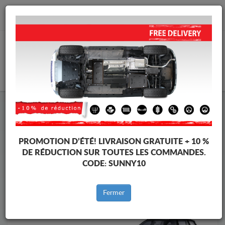
info@protectionsousmoteur.eu
PANIER
Protection Sous Moteur BMW
Protection Sous Moteur BMW X3
Marques
Marque
PROMOTION D’ÉTÉ!
LIVRAISON GRATUITE + 10 %
DE RÉDUCTION SUR TOUTES LES COMMANDES.
CODE:
SUNNY10
Retour au catalogue
Fermer