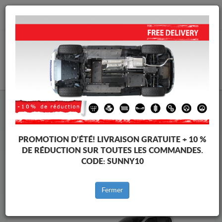
info@protectionsousmoteur.eu
PANIER
Protection Sous Moteur Toyota
Protection Sous Moteur Toyota Hilux Invincible
Marques
Marque
PROMOTION D’ÉTÉ!
LIVRAISON GRATUITE + 10 %
DE RÉDUCTION SUR TOUTES LES COMMANDES.
CODE:
SUNNY10
Retour au catalogue
Fermer