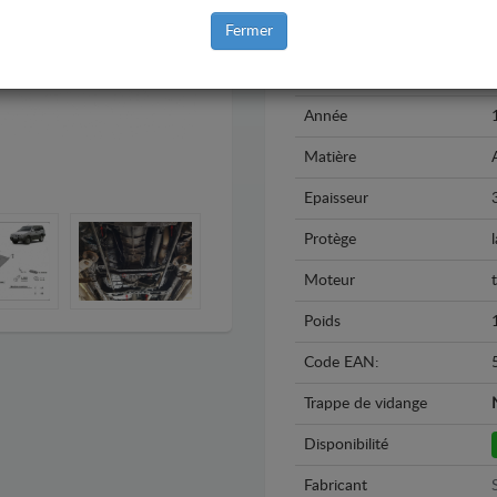
Fermer
Marque
Modèle
Année
Matière
Epaisseur
Protège
Moteur
Poids
Code EAN:
Trappe de vidange
Disponibilité
Fabricant