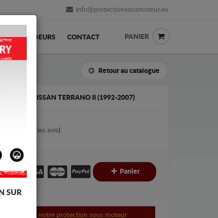
info@protectionsousmoteur.eu
PANIER
REVENDEURS
CONTACT
Retour au catalogue
 VITESSE NISSAN TERRANO II (1992-2007)
1
votes (
Voir les avis
).
€
€
Panier
C
N SUR
 monter sans notre protection sous moteur