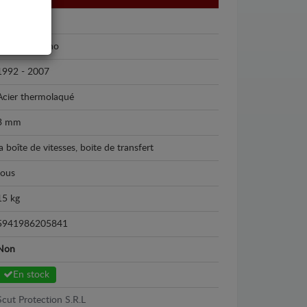
Nissan
Nissan Terrano
1992 - 2007
Acier thermolaqué
3 mm
la boîte de vitesses, boite de transfert
tous
15 kg
5941986205841
Non
En stock
Scut Protection S.R.L