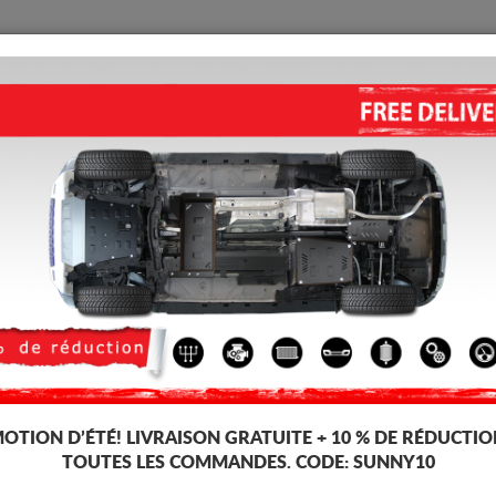
PROTECTION
ACCUEIL
LIVRAISON
AVIS
oteur Nissan Terrano
PROTECTION DE LA BOÎTE DE
5.00
out of
5
stars based on
Code d'article: 00.120
193 
178
TT
OTION D’ÉTÉ!
LIVRAISON GRATUITE + 10 % DE RÉDUCTIO
TOUTES LES COMMANDES. CODE:
SUNNY10
Ce produit ne peut pas être