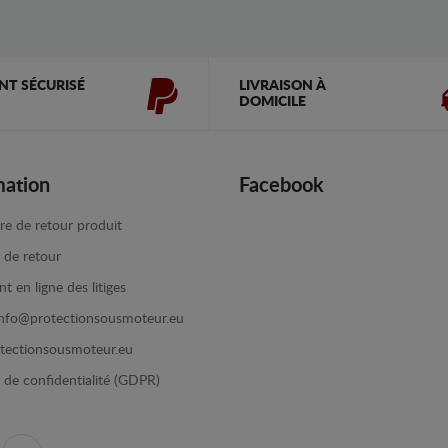
NT SÉCURISÉ
LIVRAISON À
DOMICILE
mation
Facebook
re de retour produit
e de retour
t en ligne des litiges
info@protectionsousmoteur.eu
tectionsousmoteur.eu
e de confidentialité (GDPR)