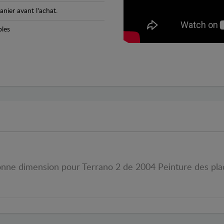
anier avant l'achat.
bles
e bonne dimension pour Terrano 2 de 2004 Peinture des pl