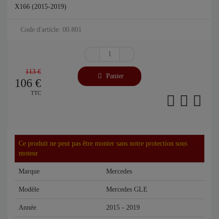
X166 (2015-2019)
Code d'article: 00.801
113 €
Panier
106
€
TTC
Ce produit ne peut pas être monter sans notre protection sous
moteur
Marque
Mercedes
Modèle
Mercedes GLE
Année
2015 - 2019