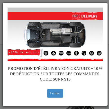
info@protectionsousmoteur.eu
PANIER
Protection Sous Moteur Mercedes
Protection Sous Moteur Mercedes GLE
Marques
Marque
PROMOTION D’ÉTÉ!
LIVRAISON GRATUITE + 10 %
DE RÉDUCTION SUR TOUTES LES COMMANDES.
CODE:
SUNNY10
Retour au catalogue
Fermer