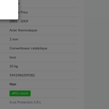
Toyota
Toyota Prius
2003 - 2009
Acier thermolaqué
2 mm
Convertisseur catalytique
tous
10 kg
5941986209382
Non
En stock
Scut Protection S.R.L