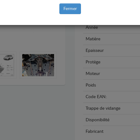
Marque
Fermer
Modèle
Année
Matière
Epaisseur
Protège
Moteur
Poids
Code EAN:
Trappe de vidange
Disponibilité
Fabricant