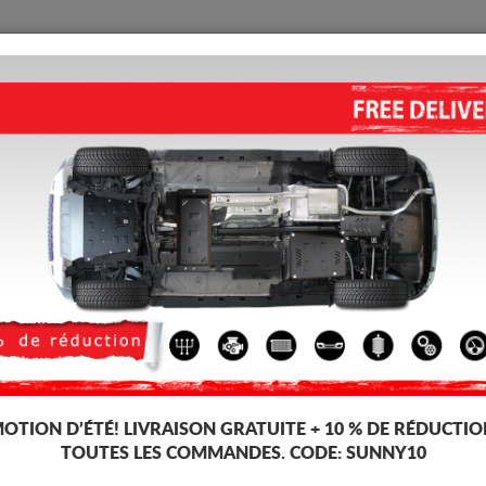
PROTECTION
ACCUEIL
LIVRAISON
AVIS
oteur Toyota Prius
PROTECTION CONVERTISSEUR
2009)
5.00
out of
5
stars based on
Code d'article: 00.164
194 
187
TT
OTION D’ÉTÉ!
LIVRAISON GRATUITE + 10 % DE RÉDUCTIO
TOUTES LES COMMANDES. CODE:
SUNNY10