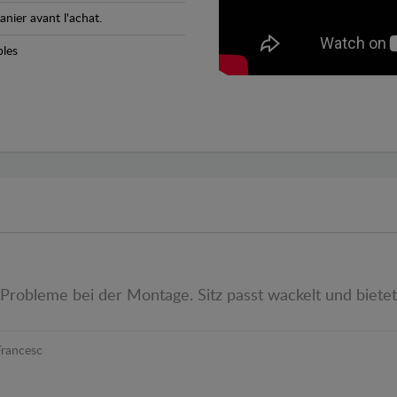
anier avant l'achat.
bles
obleme bei der Montage. Sitz passt wackelt und bietet
Francesc