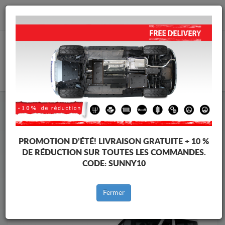
info@protectionsousmoteur.eu
PANIER
Protection Sous Moteur Nissan
Protection Sous Moteur Nissan NV300
Marques
Marque
PROMOTION D’ÉTÉ!
LIVRAISON GRATUITE + 10 %
DE RÉDUCTION SUR TOUTES LES COMMANDES.
CODE:
SUNNY10
Retour au catalogue
Fermer