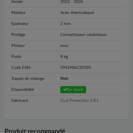
Année
2022 - 2026
Matière
Acier thermolaqué
Epaisseur
2 mm
Protège
Convertisseur catalytique
Moteur
tous
Poids
8 kg
Code EAN:
5941986220585
Trappe de vidange
Non
Disponibilité
En stock
Fabricant
Scut Protection S.R.L
Produit recommandé