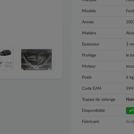
Marque
For
Modèle
For
Année
200
Matière
Alu
Epaisseur
3 m
Protège
le b
Moteur
tous
Poids
6 kg
Code EAN:
594
Trappe de vidange
Non
Disponibilité
Fabricant
Scut