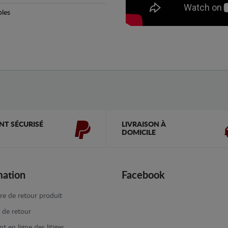
bles
NT SÉCURISÉ
LIVRAISON À
DOMICILE
mation
Facebook
re de retour produit
e de retour
t en ligne des litiges