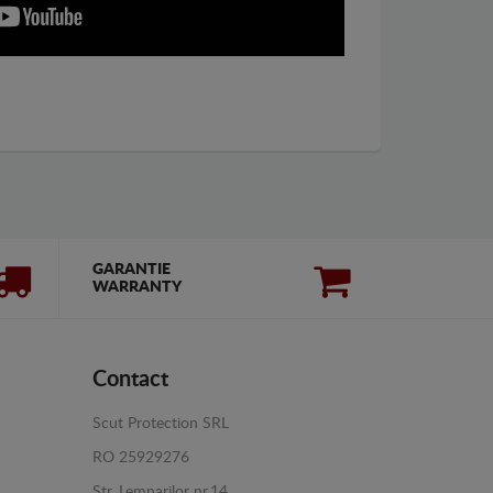
GARANTIE
WARRANTY
Contact
Scut Protection SRL
RO 25929276
Str. Lemnarilor nr.14.