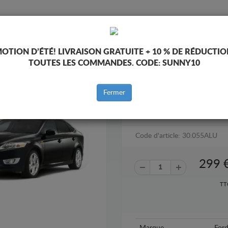
PROTECTION
ACCUEIL
LIVRAISON
AVIS
OTION D’ÉTÉ!
LIVRAISON GRATUITE + 10 % DE RÉDUCTIO
TOUTES LES COMMANDES. CODE:
SUNNY10
teur Ford Mondeo
Fermer
ALUMINIUM PROTECTION SOU
MONDEO 4 (2007-2015)
Code d'article: 30.055ALU
299
TT