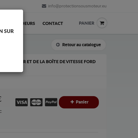
info@protectionsousmoteur.eu
PANIER
REVENDEURS
CONTACT
N SUR
Retour au catalogue
S MOTEUR ET DE LA BOÎTE DE VITESSE FORD
€
Panier
C