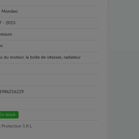
d
d Mondeo
7 - 2015
minium
m
as du moteur, la boîte de vitesses, radiateur
1986216229
En stock
 Protection S.R.L