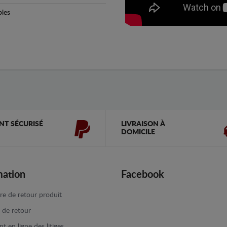
bles
NT SÉCURISÉ
LIVRAISON À
DOMICILE
mation
Facebook
re de retour produit
e de retour
t en ligne des litiges