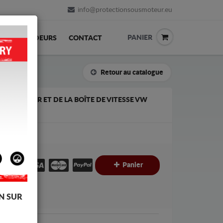
info@protectionsousmoteur.eu
PANIER
REVENDEURS
CONTACT
Retour au catalogue
S MOTEUR ET DE LA BOÎTE DE VITESSE VW
€
Panier
C
N SUR