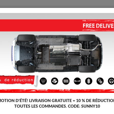
PROTECTION
ACCUEIL
LIVRAISON
AVIS
ous Moteur Volkswagen Caddy
ALUMINIUM PROTECTION SOU
CADDY (2011-2020)
Code d'article: 30.144ALU
319
TT
OTION D’ÉTÉ!
LIVRAISON GRATUITE + 10 % DE RÉDUCTIO
TOUTES LES COMMANDES. CODE:
SUNNY10