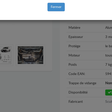
Marque
Vol
Fermer
Modèle
Vol
Année
201
Matière
Alu
Epaisseur
3 m
Protège
le b
Moteur
tous
Poids
7 kg
Code EAN:
594
Trappe de vidange
Non
Disponibilité
Fabricant
Scut