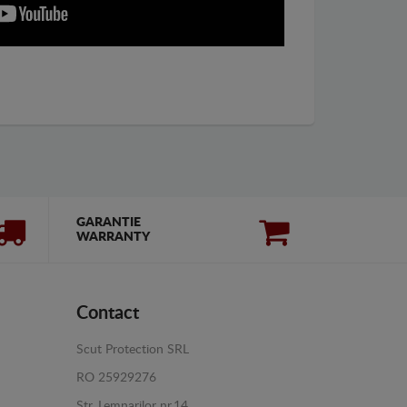
GARANTIE
WARRANTY
Contact
Scut Protection SRL
RO 25929276
Str. Lemnarilor nr.14.