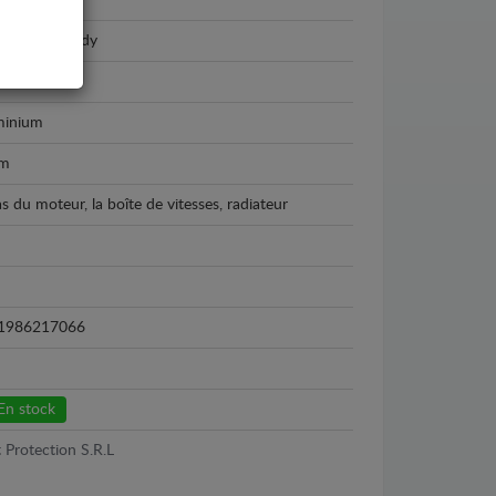
kswagen
kswagen Caddy
1 - 2020
minium
m
as du moteur, la boîte de vitesses, radiateur
1986217066
En stock
 Protection S.R.L