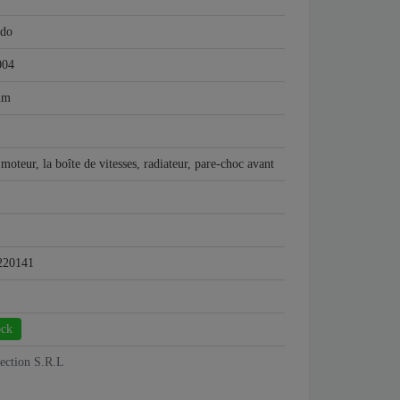
edo
004
um
 moteur, la boîte de vitesses, radiateur, pare-choc avant
220141
ock
tection S.R.L