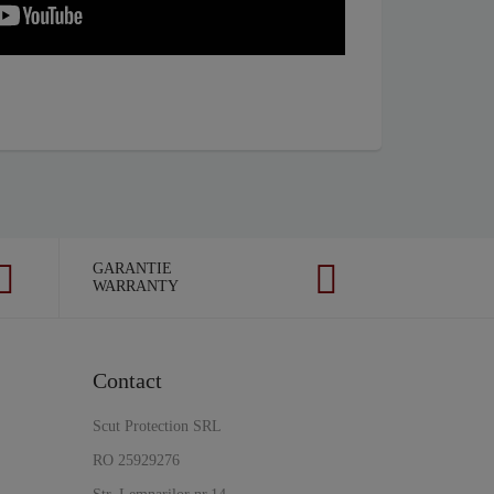
GARANTIE
WARRANTY
Contact
Scut Protection SRL
RO 25929276