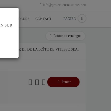
info@protectionsousmoteur.eu
PANIER
S
REVENDEURS
CONTACT
ON SUR
Retour au catalogue
US MOTEUR ET DE LA BOÎTE DE VITESSE SEAT
Panier