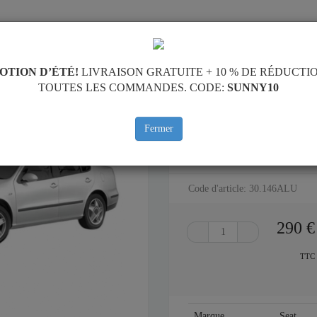
PROTECTION
ACCUEIL
LIVRAISON
AVI
OTION D’ÉTÉ!
LIVRAISON GRATUITE + 10 % DE RÉDUCTI
TOUTES LES COMMANDES. CODE:
SUNNY10
eat Toledo
Fermer
ALUMINIUM PROTECTION SO
TOLEDO (1998-2004)
Code d'article: 30.146ALU
290
€
TTC
Marque
Seat