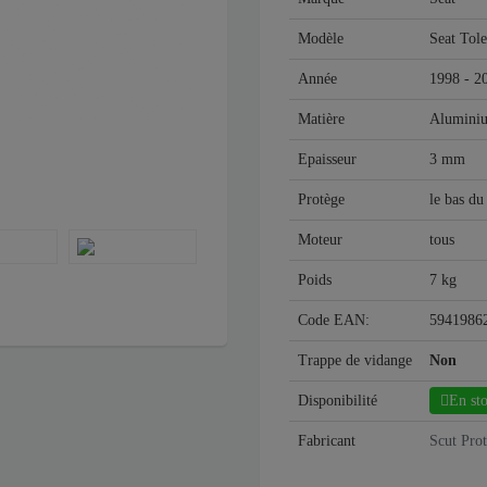
Modèle
Seat Tol
Année
1998 - 2
Matière
Alumini
Epaisseur
3 mm
Protège
le bas du
Moteur
tous
Poids
7 kg
Code EAN:
5941986
Trappe de vidange
Non
Disponibilité
En st
Fabricant
Scut Pro