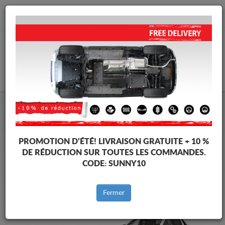
info@protectionsousmoteur.eu
PANIER
Protection Sous Moteur Volkswagen
Protection Sous Moteur Volkswagen Amarok
Marques
Marque
PROMOTION D’ÉTÉ!
LIVRAISON GRATUITE + 10 %
DE RÉDUCTION SUR TOUTES LES COMMANDES.
CODE:
SUNNY10
Retour au catalogue
Fermer