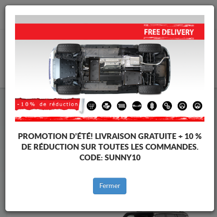
info@protectionsousmoteur.eu
PANIER
Protection Sous Moteur Toyota
Protection Sous Moteur Toyota Land Cruiser
Marques
Marque
PROMOTION D’ÉTÉ!
LIVRAISON GRATUITE + 10 %
DE RÉDUCTION SUR TOUTES LES COMMANDES.
CODE:
SUNNY10
Retour au catalogue
Fermer